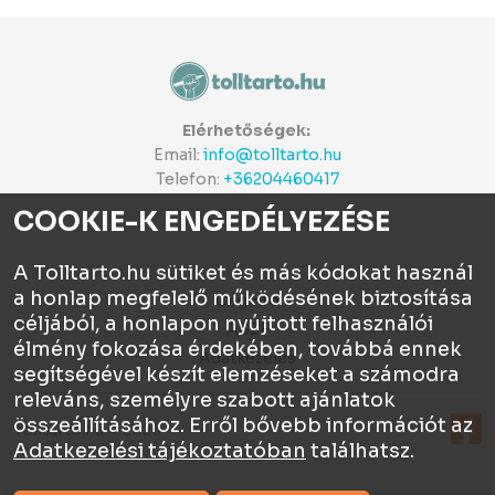
Elérhetőségek:
Email:
info@tolltarto.hu
Telefon:
+36204460417
COOKIE-K ENGEDÉLYEZÉSE
A Tolltarto.hu sütiket és más kódokat használ
a honlap megfelelő működésének biztosítása
Céginfo
céljából, a honlapon nyújtott felhasználói
ÁSZF
élmény fokozása érdekében, továbbá ennek
Adatkezelés
segítségével készít elemzéseket a számodra
releváns, személyre szabott ajánlatok
összeállításához. Erről bővebb információt az
Tolltartó.hu © 2026
Adatkezelési tájékoztatóban
találhatsz.