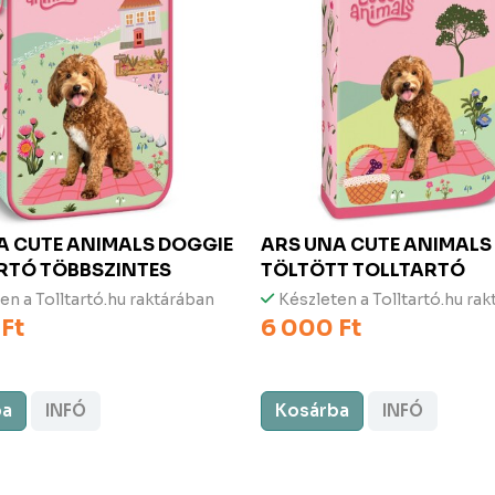
NA
CUTE ANIMALS DOGGIE
ARS UNA
CUTE ANIMALS
RTÓ TÖBBSZINTES
TÖLTÖTT TOLLTARTÓ
en a Tolltartó.hu raktárában
Készleten a Tolltartó.hu ra
Ft
6 000 Ft
ba
INFÓ
Kosárba
INFÓ