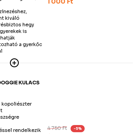
1 000 Ft
színezéshez,
nt kiváló
résbiztos hegy
gyerekek is
hatják
atozható a gyerkőc
l
 DOGGIE KULACS
l
n kopoliészter
t
észségre
4 750 Ft
-5%
éssel rendelkezik