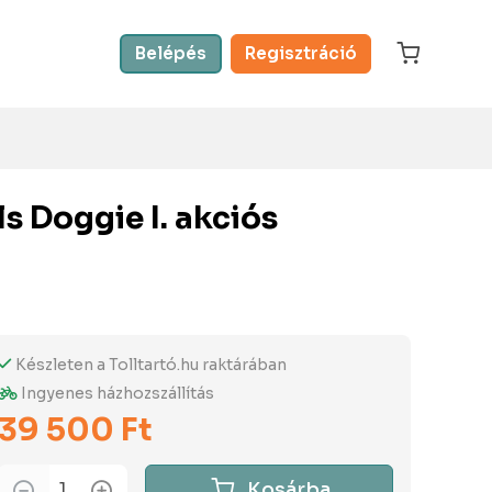
Belépés
Regisztráció
s Doggie I. akciós
Készleten a Tolltartó.hu raktárában
Ingyenes házhozszállítás
39 500 Ft
Kosárba